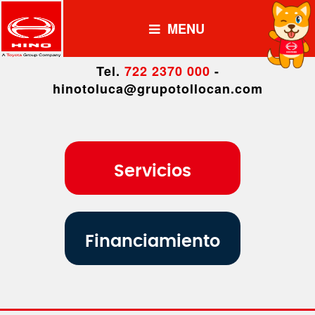
MENU
Tel.
722 2370 000
-
hinotoluca@grupotollocan.com
Servicios
Financiamiento