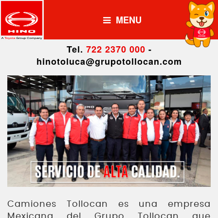
MENU
Tel.
722 2370 000
-
hinotoluca@grupotollocan.com
Camiones Tollocan es una empresa
Mexicana del Grupo Tollocan que